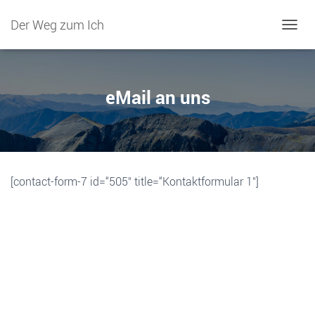
Der Weg zum Ich
NAVIG
eMail an uns
[contact-form-7 id=“505″ title=“Kontaktformular 1″]